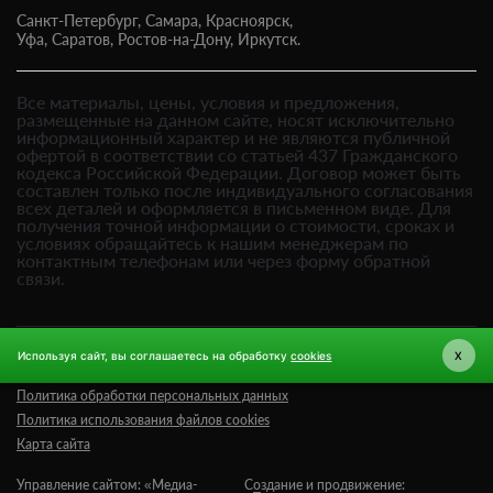
Санкт-Петербург,
Самара,
Красноярск,
Уфа,
Саратов,
Ростов-на-Дону,
Иркутск.
Все материалы, цены, условия и предложения,
размещенные на данном сайте, носят исключительно
информационный характер и не являются публичной
офертой в соответствии со статьей 437 Гражданского
кодекса Российской Федерации. Договор может быть
составлен только после индивидуального согласования
всех деталей и оформляется в письменном виде. Для
получения точной информации о стоимости, сроках и
условиях обращайтесь к нашим менеджерам по
контактным телефонам или через форму обратной
связи.
Используя сайт, вы соглашаетесь на обработку
cookies
X
Пользовательское соглашение
Политика обработки персональных данных
Политика использования файлов cookies
Карта сайта
Управление сайтом: «Медиа-
Создание и продвижение: