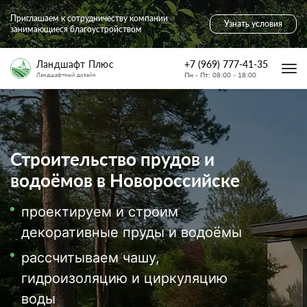
Главная страница
Строительство водоёмов и прудов
Приглашаем к сотрудничеству компании
Узнать условия
занимающиеся благоустройством
+7 (969) 777-41-35
Ландшафт Плюс
Пн - Пт: 08:00 - 18:00
Ландшафтный дизайн
Строительство прудов и
водоёмов в Новороссийске
проектируем и строим
декоративные пруды и водоёмы
рассчитываем чашу,
гидроизоляцию и циркуляцию
воды