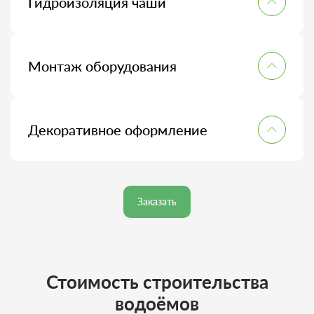
Гидроизоляция чаши
Укладываем плёнку или монтируем готовую чашу,
обеспечивая надёжную герметичность водоёма.
Монтаж оборудования
Устанавливаем систему фильтрации, насосы и
подсветку, наполняем водоём водой.
Декоративное оформление
Оформляем берега камнем и растениями,
формируем готовый облик водоёма и даём
рекомендации по уходу.
Заказать
Стоимость строительства
водоёмов