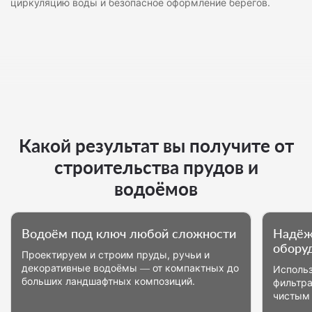
циркуляцию воды и безопасное оформление берегов.
Какой результат вы получите от
строительства прудов и
водоёмов
Водоём под ключ любой сложности
Надёж
обору
Проектируем и строим пруды, ручьи и
декоративные водоёмы — от компактных до
Использ
больших ландшафтных композиций.
фильтра
чистым 